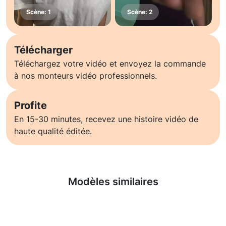
Télécharger
Téléchargez votre vidéo et envoyez la commande
à nos monteurs vidéo professionnels.
Profite
En 15-30 minutes, recevez une histoire vidéo de
haute qualité éditée.
En savoir plus
Modèles similaires