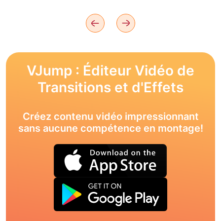
VJump : Éditeur Vidéo de
Transitions et d'Effets
Créez contenu vidéo impressionnant
sans aucune compétence en montage!