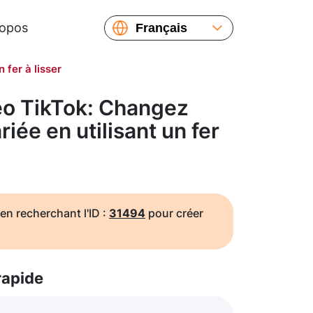
ropos
Français
English
 fer à lisser
Español
Русский
o TikTok: Changez
Українська
iée en utilisant un fer
繁體中文
简体中文
日本語
en recherchant l'ID :
31494
pour créer
rapide