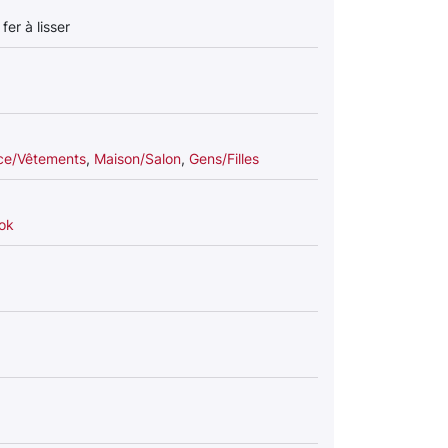
er à lisser
ce/Vêtements
,
Maison/Salon
,
Gens/Filles
Tok