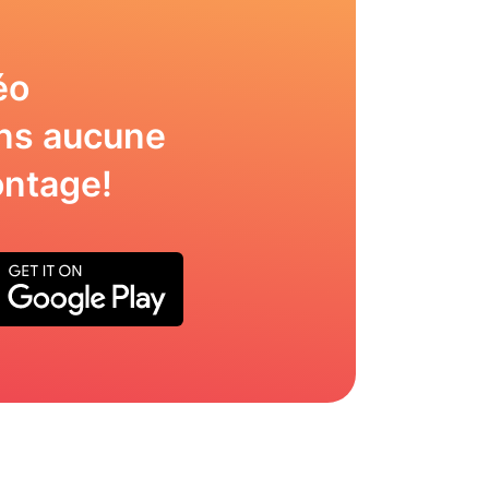
éo
ns aucune
ntage!