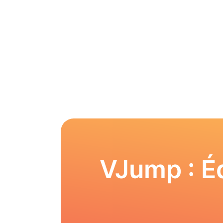
VJump : Éd