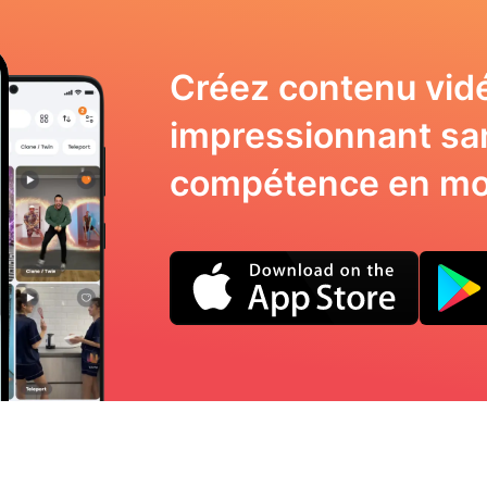
Créez contenu vid
impressionnant sa
compétence en mo