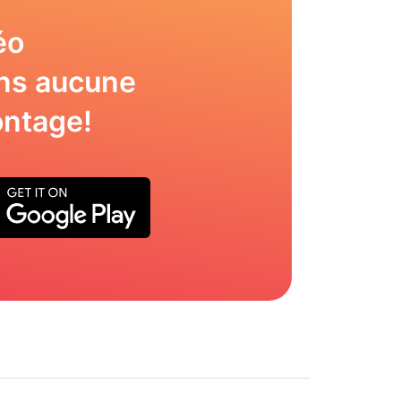
éo
ns aucune
ntage!