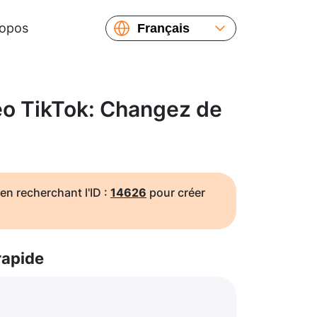
ropos
Français
English
Español
Русский
o TikTok: Changez de
Українська
繁體中文
简体中文
日本語
en recherchant l'ID :
14626
pour créer
rapide