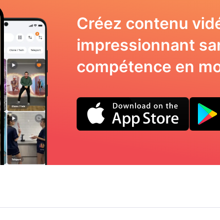
Créez contenu vid
impressionnant sa
compétence en mo