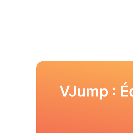
VJump : Éd