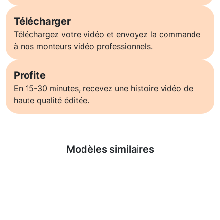
Télécharger
Téléchargez votre vidéo et envoyez la commande
à nos monteurs vidéo professionnels.
Profite
En 15-30 minutes, recevez une histoire vidéo de
haute qualité éditée.
En savoir plus
Modèles similaires