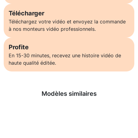
Télécharger
Téléchargez votre vidéo et envoyez la commande
à nos monteurs vidéo professionnels.
Profite
En 15-30 minutes, recevez une histoire vidéo de
haute qualité éditée.
En savoir plus
Modèles similaires