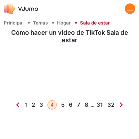
Principal
Temas
Hogar
Sala de estar
Cómo hacer un video de TikTok Sala de
estar
1
2
3
5
6
7
8
31
32
4
...