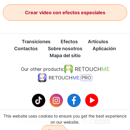
Crear video con efectos especiales
Transiciones
Efectos
Artículos
Contactos
Sobre nosotros
Aplicación
Mapa del sitio
Our other products:
This website uses cookies to ensure you get the best experience
Política de privacidad
Términos de Uso
on our website.