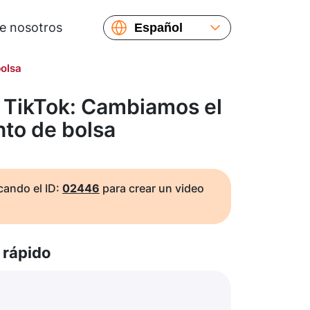
e nosotros
Español
English
olsa
Русский
Українська
 TikTok: Cambiamos el
Français
to de bolsa
繁體中文
简体中文
日本語
ando el ID:
02446
para crear un video
rápido