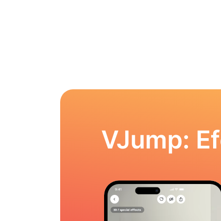
VJump: Ef