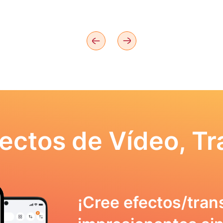
ectos de Vídeo, Tr
¡Cree efectos/tran