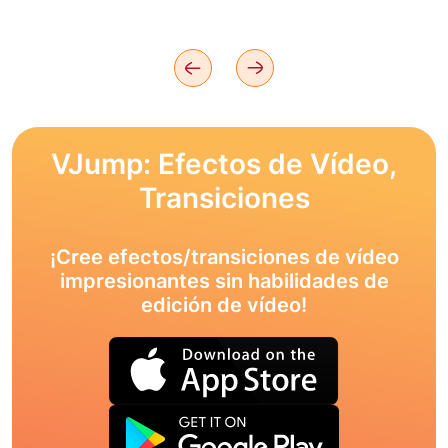
VJump: Efectos de Vídeo,
Transiciones
¡Cree efectos/transiciones de vídeo
impresionantes sin habilidades de
edición de vídeo!