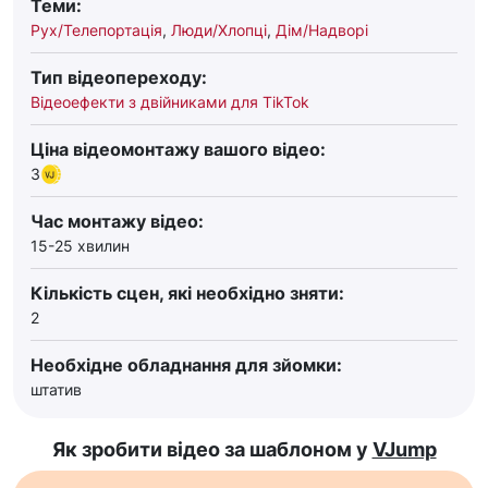
Теми:
Рух/Телепортація
,
Люди/Хлопці
,
Дім/Надворі
Тип відеопереходу:
Відеоефекти з двійниками для TikTok
Ціна відеомонтажу вашого відео:
3
Час монтажу відео:
15-25 хвилин
Кількість сцен, які необхідно зняти:
2
Необхідне обладнання для зйомки:
штатив
Як зробити відео за шаблоном у
VJump