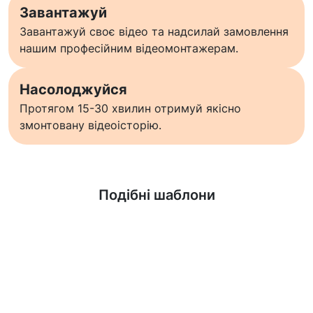
Завантажуй
Завантажуй своє відео та надсилай замовлення
нашим професійним відеомонтажерам.
Насолоджуйся
Протягом 15-30 хвилин отримуй якісно
змонтовану відеоісторію.
Дізнатися більше
Подібні шаблони