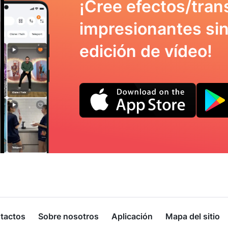
¡Cree efectos/tran
impresionantes sin
edición de vídeo!
tactos
Sobre nosotros
Aplicación
Mapa del sitio