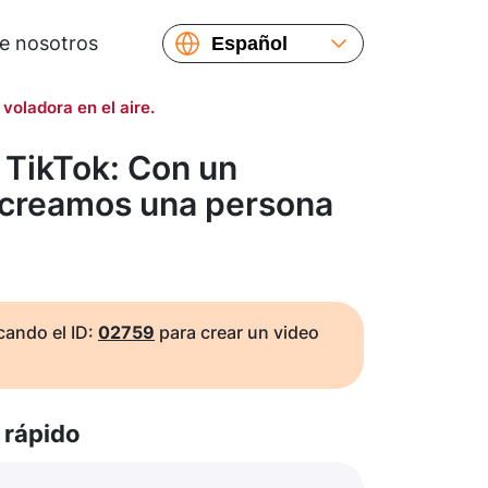
e nosotros
Español
English
oladora en el aire.
Русский
Українська
 TikTok: Con un
Français
 creamos una persona
繁體中文
简体中文
日本語
ando el ID:
02759
para crear un video
rápido