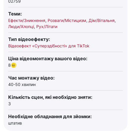
02759
Теми:
Ефекти/Зникнення
,
Розваги/Містицизм
,
Дім/Вітальня
,
Люди/Хлопці
,
Рух/Літати
Тип відеоефекту:
Відеоефект «Суперздібності» для TikTok
Ціна відеомонтажу вашого відео:
8
Час монтажу відео:
40-50 хвилин
Кількість сцен, які необхідно зняти:
3
Необхідне обладнання для зйомки:
штатив