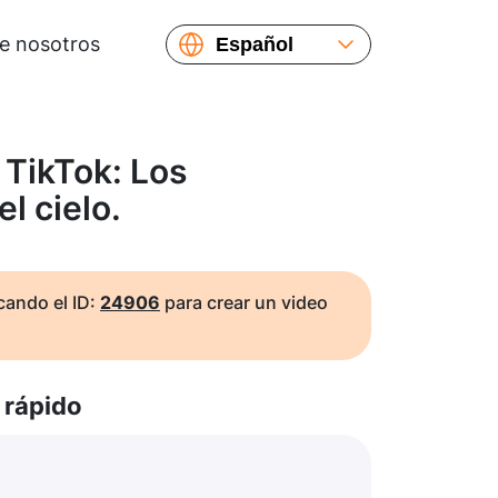
e nosotros
Español
English
Русский
Українська
 TikTok: Los
Français
l cielo.
繁體中文
简体中文
日本語
ando el ID:
24906
para crear un video
rápido