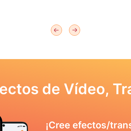
ectos de Vídeo, Tr
¡Cree efectos/tran