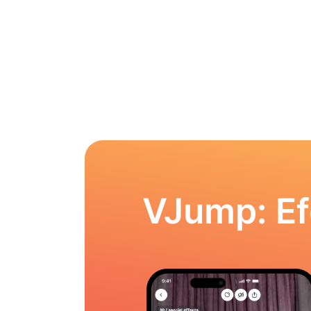
VJump: Ef