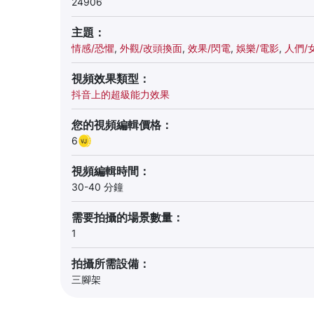
24906
主題：
情感/恐懼
,
外觀/改頭換面
,
效果/閃電
,
娛樂/電影
,
人們/
視頻效果類型：
抖音上的超級能力效果
您的視頻編輯價格：
6
視頻編輯時間：
30-40 分鐘
需要拍攝的場景數量：
1
拍攝所需設備：
三腳架