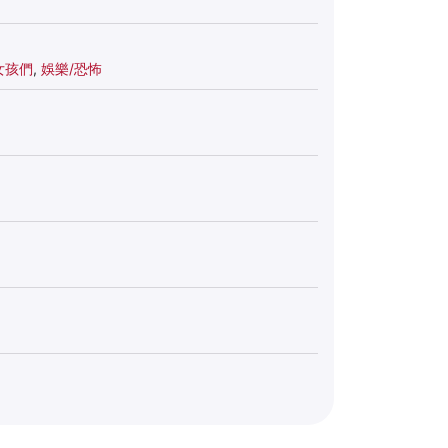
女孩們
,
娛樂/恐怖