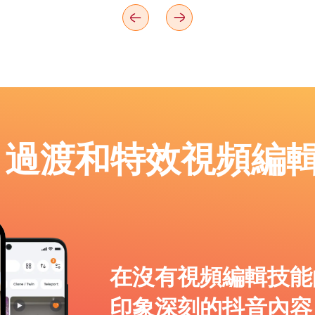
p：過渡和特效視頻編
在沒有視頻編輯技能
印象深刻的抖音內容