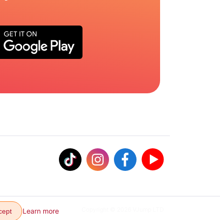
Copyright © 2026 VJump LTD
Learn more
cept