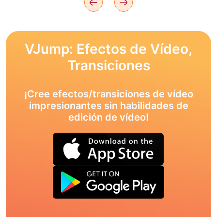
VJump: Efectos de Vídeo,
Transiciones
¡Cree efectos/transiciones de vídeo
impresionantes sin habilidades de
edición de vídeo!