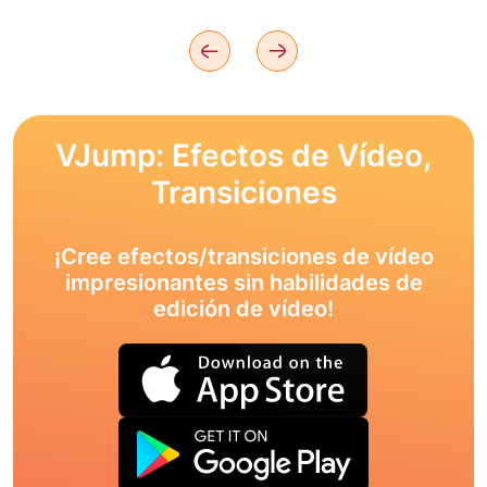
VJump: Efectos de Vídeo,
Transiciones
¡Cree efectos/transiciones de vídeo
impresionantes sin habilidades de
edición de vídeo!