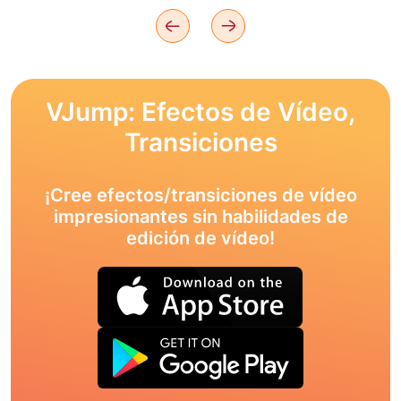
VJump: Efectos de Vídeo,
Transiciones
¡Cree efectos/transiciones de vídeo
impresionantes sin habilidades de
edición de vídeo!