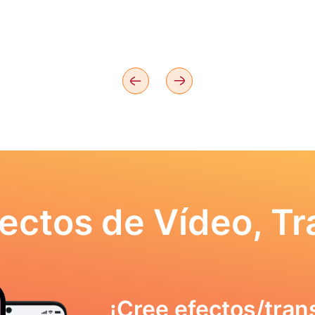
ectos de Vídeo, Tr
¡Cree efectos/tran