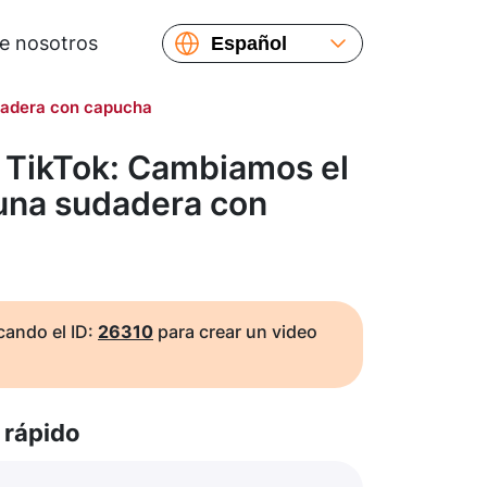
e nosotros
Español
English
dadera con capucha
Русский
Українська
 TikTok: Cambiamos el
Français
 una sudadera con
繁體中文
简体中文
日本語
ando el ID:
26310
para crear un video
rápido