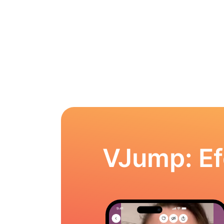
VJump: Ef