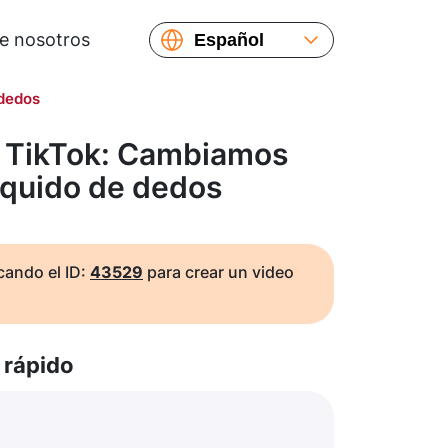
e nosotros
Español
English
dedos
Русский
Українська
e TikTok: Cambiamos
Français
squido de dedos
繁體中文
简体中文
日本語
ando el ID:
43529
para crear un video
rápido