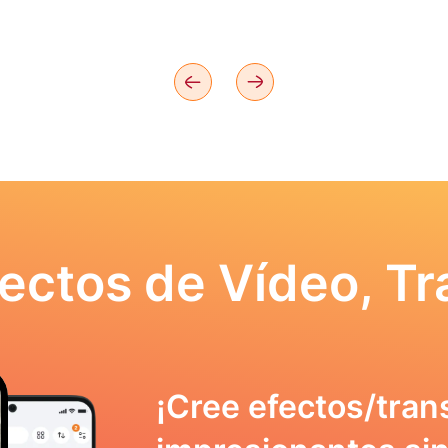
ectos de Vídeo, Tr
¡Cree efectos/tran