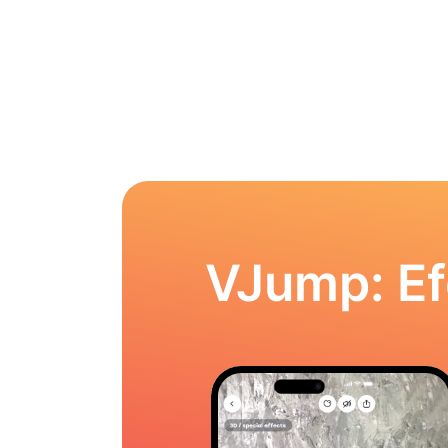
VJump: Ef