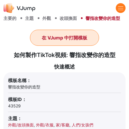
主要的
主題
外觀
改頭換面
響指改變你的造型
在 VJump 中打開模板
如何製作TikTok視頻: 響指改變你的造型
快速概述
模板名稱：
響指改變你的造型
模板ID：
43529
主題：
外觀/改頭換面
,
外觀/衣服
,
家/客廳
,
人們/女孩們