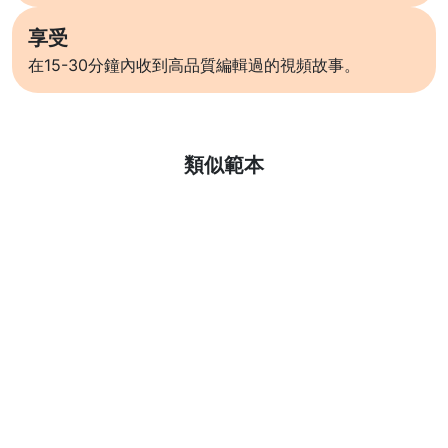
享受
在15-30分鐘內收到高品質編輯過的視頻故事。
了解更多
類似範本