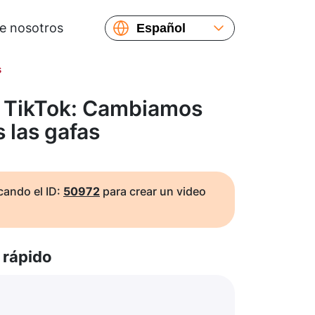
e nosotros
Español
English
s
Русский
Українська
e TikTok: Cambiamos
Français
 las gafas
繁體中文
简体中文
日本語
ando el ID:
50972
para crear un video
rápido