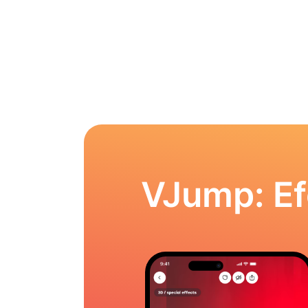
VJump: Ef