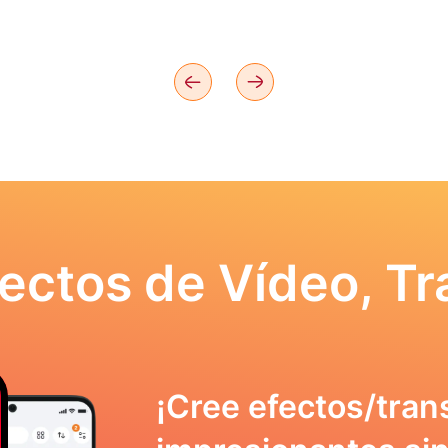
ectos de Vídeo, Tr
¡Cree efectos/tran