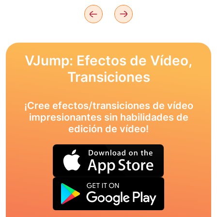
VJump: Efectos de Vídeo,
Transiciones
¡Cree efectos/transiciones de vídeo
impresionantes sin habilidades de
edición de vídeo!