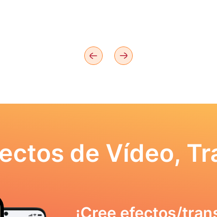
ectos de Vídeo, Tr
¡Cree efectos/tran