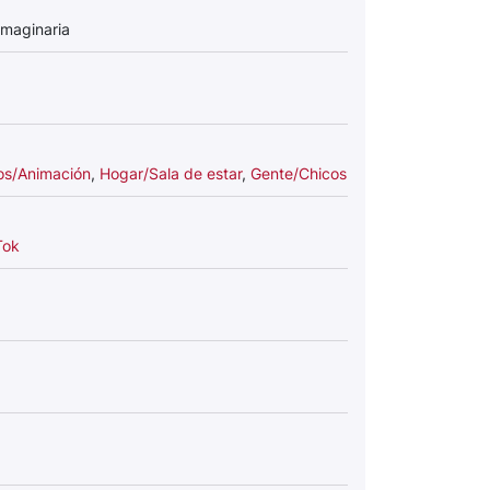
imaginaria
os/Animación
,
Hogar/Sala de estar
,
Gente/Chicos
Tok