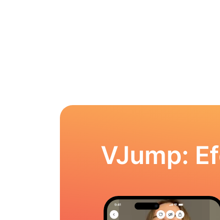
VJump: Ef