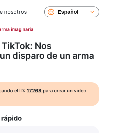
e nosotros
Español
English
arma imaginaria
Русский
Українська
 TikTok: Nos
Français
un disparo de un arma
繁體中文
简体中文
日本語
ando el ID:
17268
para crear un video
rápido