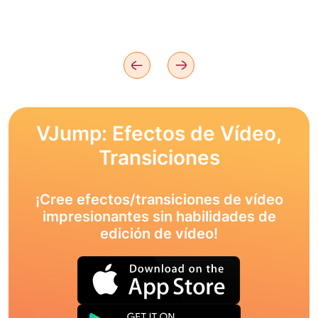
VJump: Efectos de Vídeo,
Transiciones
¡Cree efectos/transiciones de vídeo
impresionantes sin habilidades de
edición de vídeo!