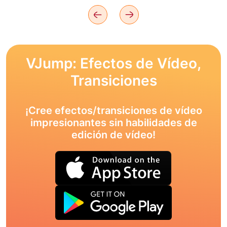
VJump: Efectos de Vídeo,
Transiciones
¡Cree efectos/transiciones de vídeo
impresionantes sin habilidades de
edición de vídeo!