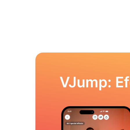
VJump: Ef