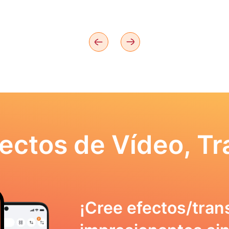
ectos de Vídeo, Tr
¡Cree efectos/tran