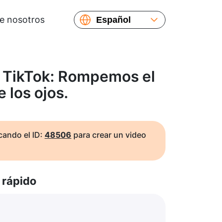
e nosotros
Español
English
Русский
Українська
 TikTok: Rompemos el
Français
 los ojos.
繁體中文
简体中文
日本語
ando el ID:
48506
para crear un video
rápido