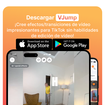
Descargar
VJump
¡Cree efectos/transiciones de vídeo
impresionantes para TikTok sin habilidades
de edición de vídeo!