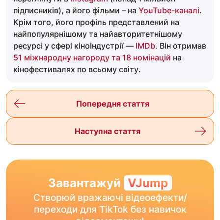
підписників), а його фільми – на
YouTube-каналі
.
Крім того, його профіль представлений на
найпопулярнішому та найавторитетнішому
ресурсі у сфері кіноіндустрії —
IMDb
. Він отримав
51 міжнародну нагороду та 18 номінацій
на
кінофестивалях по всьому світу.
Попередня стаття
Наступна стаття
Завантажуй
VJump
Створюй вражаючі відеоефекти/
переходи для TikTok без навичок