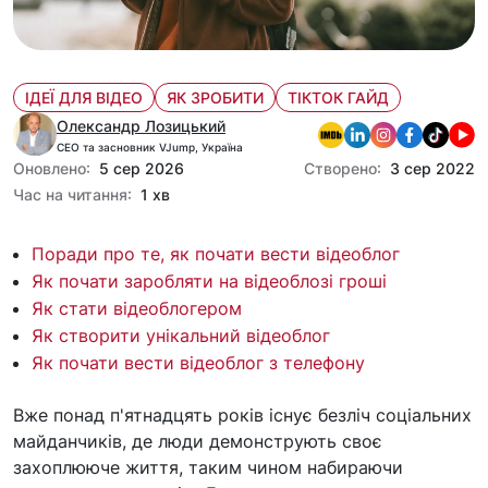
ІДЕЇ ДЛЯ ВІДЕО
ЯК ЗРОБИТИ
ТІКТОК ГАЙД
Олександр Лозицький
CEO та засновник VJump, Україна
Оновлено:
5 сер 2026
Створено:
3 сер 2022
Час на читання:
1 хв
Поради про те, як почати вести відеоблог
Як почати заробляти на відеоблозі гроші
Як стати відеоблогером
Як створити унікальний відеоблог
Як почати вести відеоблог з телефону
Вже понад п'ятнадцять років існує безліч соціальних
майданчиків, де люди демонструють своє
захоплююче життя, таким чином набираючи