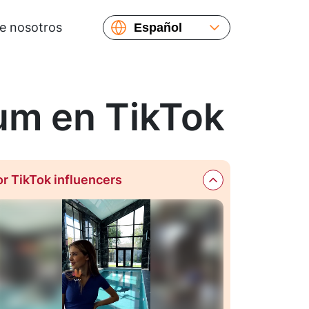
e nosotros
Español
English
um en TikTok
or TikTok influencers