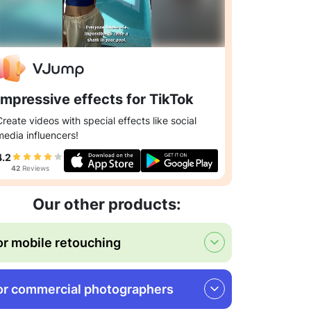
Impressive effects for TikTok
Create videos with special effects like social
media influencers!
4.2
42
Reviews
Our other products:
or mobile retouching
or commercial photographers