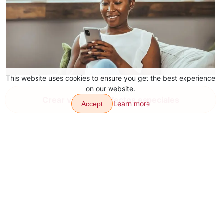
This website uses cookies to ensure you get the best experience
¿Qué es el UGC de TikTok?
on our website.
Crear video con efectos especiales
2 ago. 2026
Learn more
Accept
Transiciones
Efectos
Artículos
Contactos
Sobre nosotros
Aplicación
Mapa del sitio