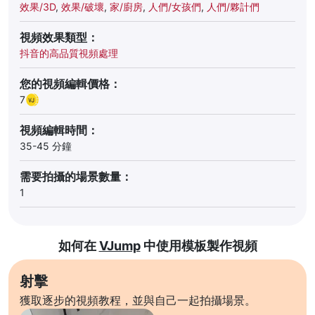
效果/3D
,
效果/破壞
,
家/廚房
,
人們/女孩們
,
人們/夥計們
視頻效果類型：
抖音的高品質視頻處理
您的視頻編輯價格：
7
視頻編輯時間：
35-45 分鐘
需要拍攝的場景數量：
1
如何在
VJump
中使用模板製作視頻
射擊
獲取逐步的視頻教程，並與自己一起拍攝場景。