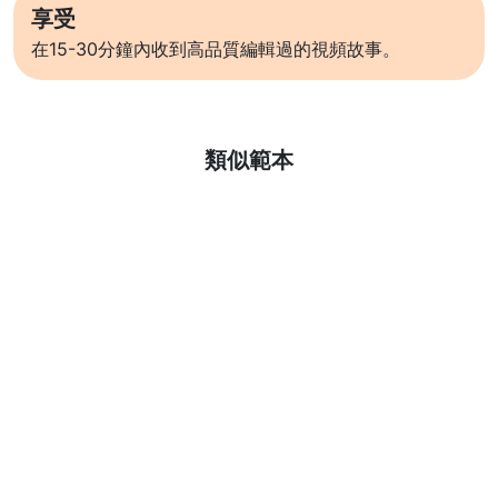
享受
在15-30分鐘內收到高品質編輯過的視頻故事。
了解更多
類似範本