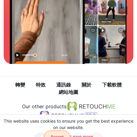
轉變
特效
通訊錄
關於
下載軟體
網站地圖
Our other products:
This website uses cookies to ensure you get the best experience
on our website.
Learn more
Accept