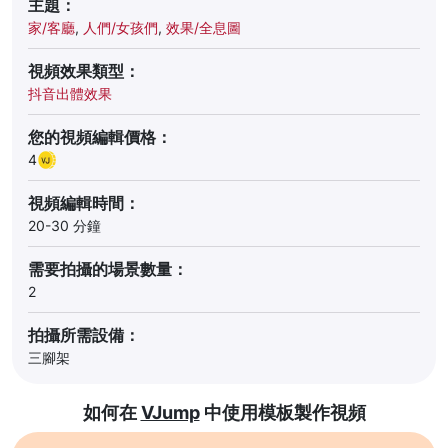
主題：
家/客廳
,
人們/女孩們
,
效果/全息圖
視頻效果類型：
抖音出體效果
您的視頻編輯價格：
4
視頻編輯時間：
20-30 分鐘
需要拍攝的場景數量：
2
拍攝所需設備：
三腳架
如何在
VJump
中使用模板製作視頻