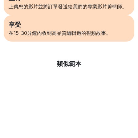
上傳您的影片並將訂單發送給我們的專業影片剪輯師。
享受
在15-30分鐘內收到高品質編輯過的視頻故事。
了解更多
類似範本