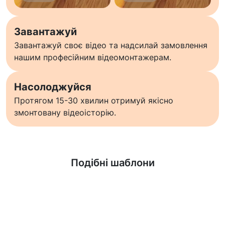
Завантажуй
Завантажуй своє відео та надсилай замовлення
нашим професійним відеомонтажерам.
Насолоджуйся
Протягом 15-30 хвилин отримуй якісно
змонтовану відеоісторію.
Дізнатися більше
Подібні шаблони