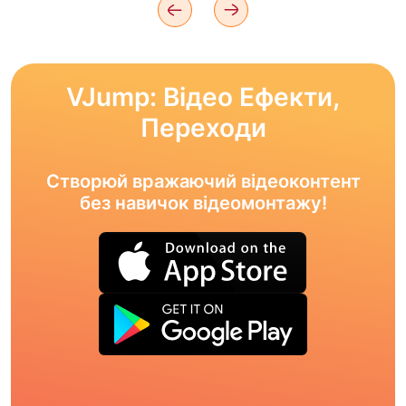
VJump: Відео Ефекти,
Переходи
Створюй вражаючий відеоконтент
без навичок відеомонтажу!