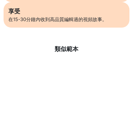
享受
在15-30分鐘內收到高品質編輯過的視頻故事。
了解更多
類似範本