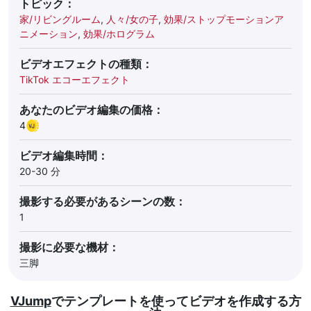
トピック：
家/リビングルーム
,
人々/女の子
,
効果/ストップモーションア
ニメーション
,
効果/ホログラム
ビデオエフェクトの種類：
TikTok エコーエフェクト
あなたのビデオ編集の価格：
4
ビデオ編集時間：
20-30 分
撮影する必要があるシーンの数：
1
撮影に必要な機材：
三脚
VJump
でテンプレートを使ってビデオを作成する方