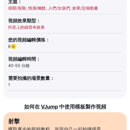
主題：
假期/假期
,
情感/幽默
,
人們/女孩們
,
效果/定格動畫
視頻效果類型：
抖音上的綠背布效果
您的視頻編輯價格：
8
視頻編輯時間：
40-50 分鐘
需要拍攝的場景數量：
1
如何在
VJump
中使用模板製作視頻
射擊
獲取逐步的視頻教程，並與自己一起拍攝場景。