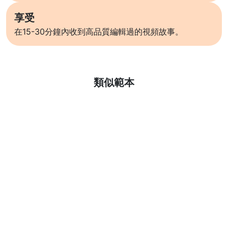
享受
在15-30分鐘內收到高品質編輯過的視頻故事。
了解更多
類似範本