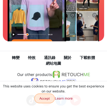
轉變
特效
通訊錄
關於
下載軟體
網站地圖
Our other products:
This website uses cookies to ensure you get the best experience
on our website.
Learn more
Accept