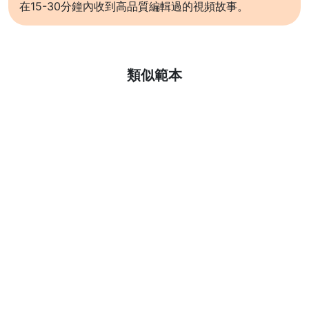
在15-30分鐘內收到高品質編輯過的視頻故事。
了解更多
類似範本