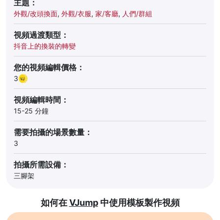
主題：
外觀/改頭換面
,
外觀/衣服
,
家/客廳
,
人們/群組
視頻過渡類型：
抖音上的換裝的轉變
您的視頻編輯價格：
3
視頻編輯時間：
15-25 分鐘
需要拍攝的場景數量：
3
拍攝所需設備：
三腳架
如何在
VJump
中使用模板製作視頻