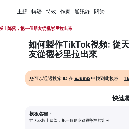
主題
轉變
特效
作家
通訊錄
關於
板上降落，把一個朋友從襯衫里拉出來
如何製作TikTok視頻:
友從襯衫里拉出來
您可以通過搜索 ID 在
VJump
中找到此模板：
1
快速
模板名稱：
從天花板上降落，把一個朋友從襯衫里拉出來