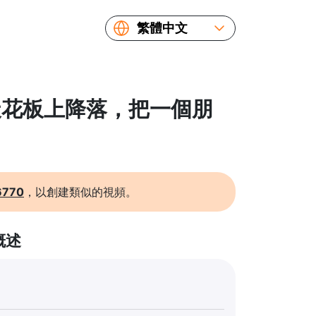
繁體中文
English
Español
Русский
 從天花板上降落，把一個朋
Українська
Français
简体中文
日本語
6770
，以創建類似的視頻。
概述