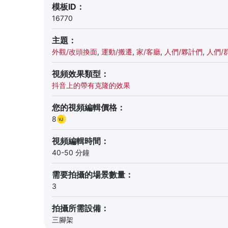
模板ID：
16770
主題：
外觀/改頭換面
,
運動/搬遷
,
家/客廳
,
人們/夥計們
,
人們/
視頻效果類型：
抖音上的帶有克隆的效果
您的視頻編輯價格：
8
視頻編輯時間：
40-50 分鐘
需要拍攝的場景數量：
3
拍攝所需設備：
三腳架