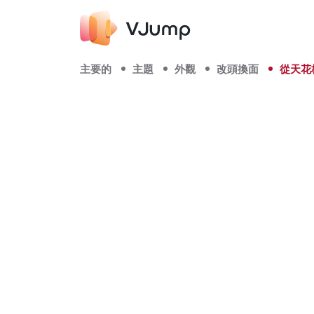
主要的
主題
外觀
改頭換面
從天花