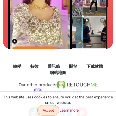
轉變
特效
通訊錄
關於
下載軟體
網站地圖
Our other products:
This website uses cookies to ensure you get the best experience
on our website.
Learn more
Accept