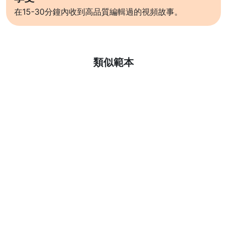
在15-30分鐘內收到高品質編輯過的視頻故事。
了解更多
類似範本