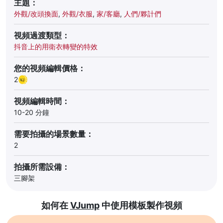
主題：
外觀/改頭換面
,
外觀/衣服
,
家/客廳
,
人們/夥計們
視頻過渡類型：
抖音上的用衛衣轉變的特效
您的視頻編輯價格：
2
視頻編輯時間：
10-20 分鐘
需要拍攝的場景數量：
2
拍攝所需設備：
三腳架
如何在
VJump
中使用模板製作視頻