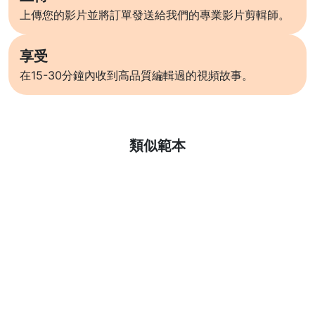
上傳您的影片並將訂單發送給我們的專業影片剪輯師。
享受
在15-30分鐘內收到高品質編輯過的視頻故事。
了解更多
類似範本