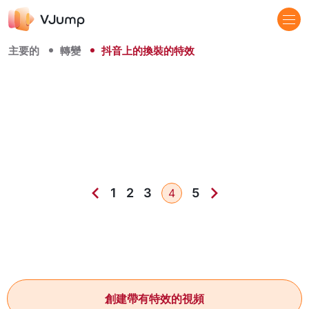
主要的
轉變
抖音上的換裝的特效
1
2
3
5
4
創建帶有特效的視頻