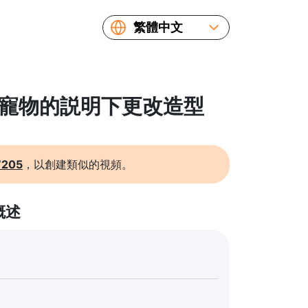
繁體中文
English
Español
Русский
 在寵物的説明下更改造型
Українська
Français
简体中文
7205
，以創建類似的視頻。
日本語
概述