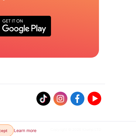
Copyright © 2026 VJump LTD
Learn more
cept