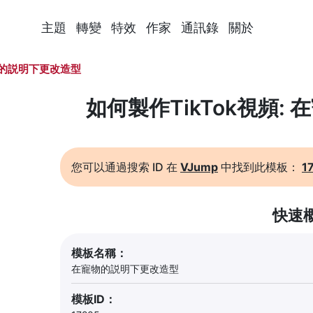
主題
轉變
特效
作家
通訊錄
關於
的説明下更改造型
如何製作TikTok視頻:
您可以通過搜索 ID 在
VJump
中找到此模板：
1
快速
模板名稱：
在寵物的説明下更改造型
模板ID：