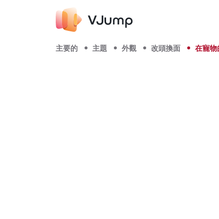
主要的
主題
外觀
改頭換面
在寵物