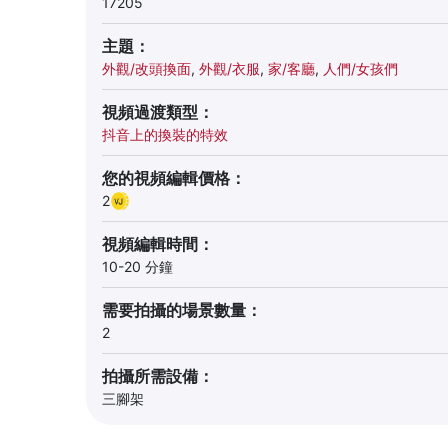
17205
主題：
外觀/改頭換面
,
外觀/衣服
,
家/客廳
,
人們/女孩們
視頻過渡類型：
抖音上的換裝的特效
您的視頻編輯價格：
2
視頻編輯時間：
10-20 分鐘
需要拍攝的場景數量：
2
拍攝所需設備：
三腳架