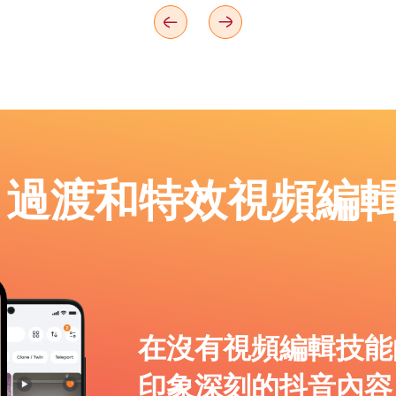
p：過渡和特效視頻編
在沒有視頻編輯技能
印象深刻的抖音內容