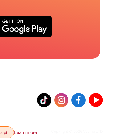
Copyright © 2026 VJump LTD
Learn more
cept