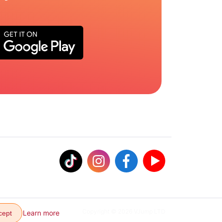
Copyright © 2026 VJump LTD
Learn more
cept