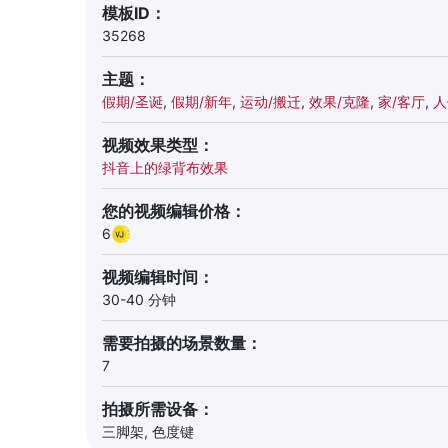
模板ID：
35268
主题：
假期/圣诞
,
假期/新年
,
运动/搬迁
,
效果/克隆
,
家/客厅
,
人
视频效果类型：
抖音上的绿背布效果
您的视频编辑价格：
6
视频编辑时间：
30-40 分钟
需要拍摄的场景数量：
7
拍摄所需设备：
三脚架, 色度键