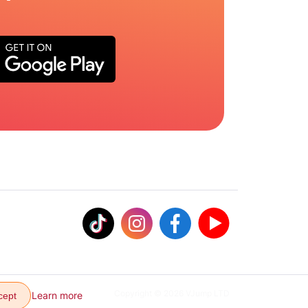
Copyright © 2026 VJump LTD
Learn more
cept