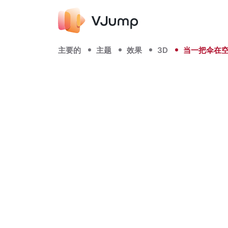
主要的
主题
效果
3D
当一把伞在