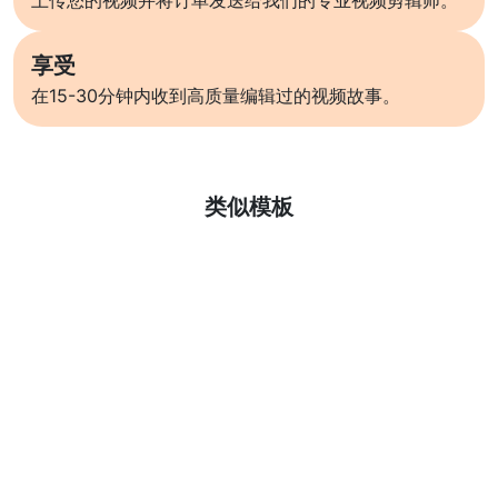
上传您的视频并将订单发送给我们的专业视频剪辑师。
享受
在15-30分钟内收到高质量编辑过的视频故事。
了解更多
类似模板