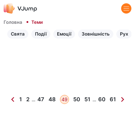
Головна
Теми
Свята
Події
Емоції
Зовнішність
Рух
1
2
47
48
50
51
60
61
...
49
...