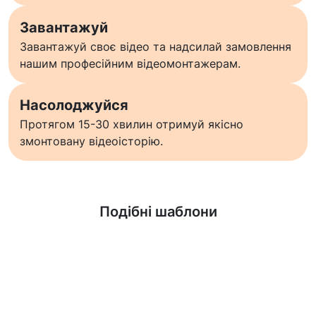
Завантажуй
Завантажуй своє відео та надсилай замовлення
нашим професійним відеомонтажерам.
Насолоджуйся
Протягом 15-30 хвилин отримуй якісно
змонтовану відеоісторію.
Дізнатися більше
Подібні шаблони