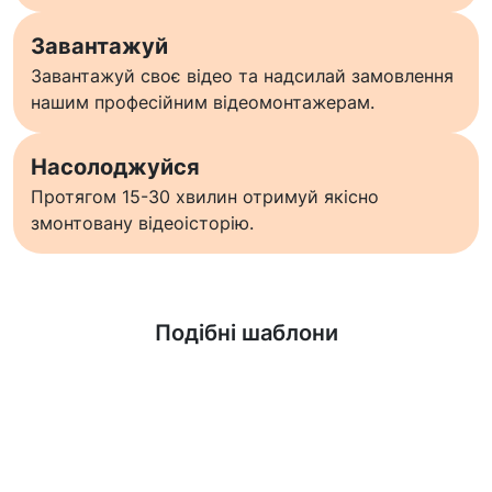
Завантажуй
Завантажуй своє відео та надсилай замовлення
нашим професійним відеомонтажерам.
Насолоджуйся
Протягом 15-30 хвилин отримуй якісно
змонтовану відеоісторію.
Дізнатися більше
Подібні шаблони